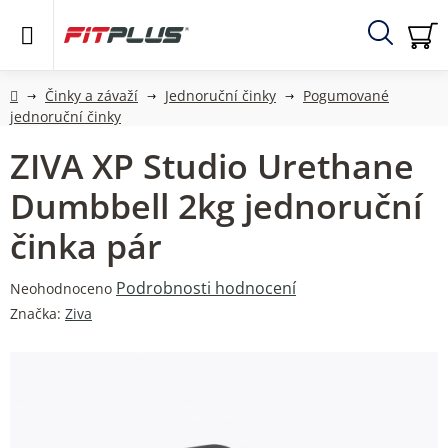
Přejít
na
obsah
Hledat
NÁ
KO
Domů
Činky a závaží
Jednoruční činky
Pogumované
jednoruční činky
ZIVA XP Studio Urethane
Dumbbell 2kg jednoruční
činka pár
Průměrné
Podrobnosti hodnocení
Neohodnoceno
hodnocení
Značka:
Ziva
produktu
je
0,0
z
5
hvězdiček.