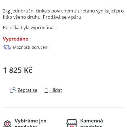
2kg jednoruční činka s povrchem z uretanu vynikající pro
fitko všeho druhu. Prodává se v páru.
Položka byla vyprodána…
Vyprodáno
Možnosti doručení
1 825 Kč
Měrná cena:
Zeptat se
Hlídat
Vybíráme jen
Kamenná
produkty,
prodejna