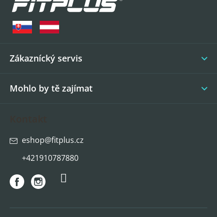
p
a
t
í
Zákaznícký servis
Mohlo by tě zajímat
Kontakt
eshop
@
fitplus.cz
+421910787880