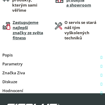
kterým sami
a showroom
věříme
Zastupujeme
O servis se stará
najlepší
náš tým
značky ze světa
vyškolených
fitness
techniků
Popis
Parametry
Značka
Ziva
Diskuze
Hodnocení
Z
á