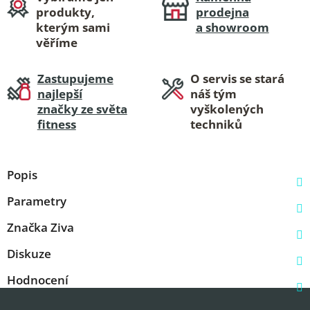
produkty,
prodejna
kterým sami
a showroom
věříme
Zastupujeme
O servis se stará
najlepší
náš tým
značky ze světa
vyškolených
fitness
techniků
Popis
Parametry
Značka
Ziva
Diskuze
Hodnocení
Z