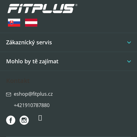
á
p
a
t
í
Zákaznícký servis
Mohlo by tě zajímat
Kontakt
eshop
@
fitplus.cz
+421910787880