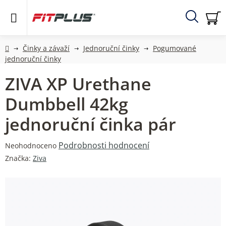
Přejít
na
obsah
Hledat
NÁ
KO
Domů
Činky a závaží
Jednoruční činky
Pogumované
jednoruční činky
ZIVA XP Urethane
Dumbbell 42kg
jednoruční činka pár
Průměrné
Podrobnosti hodnocení
Neohodnoceno
hodnocení
Značka:
Ziva
produktu
je
0,0
z
5
hvězdiček.