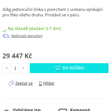
42kg jednoruční činka s povrchem z uretanu vynikající
pro fitko všeho druhu. Prodává se v páru.
Na skladě (dodání 3-7 dní)
Možnosti doručení
29 447 Kč
Měrná cena:
DO KOŠÍKU
Zeptat se
Hlídat
Vybíráme jen
Kamenná