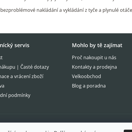
bezproblémové nakládání a vykládání z tyče a plynulé otá
nícký servis
Mohlo by tě zajímat
kt
Proč nakoupit u nás
nákupu | Časté dotazy
Kontakty a prodejna
ace a vrácení zboží
Velkoobchod
va
Blog a poradna
dní podmínky
Oblíbené 