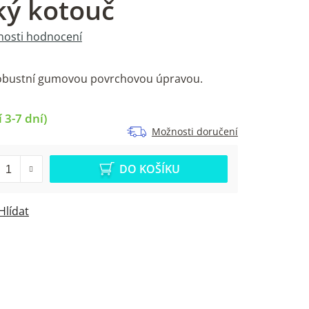
ký kotouč
osti hodnocení
robustní gumovou povrchovou úpravou.
 3-7 dní)
Možnosti doručení
DO KOŠÍKU
Hlídat