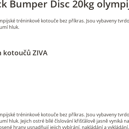
ck Bumper Disc 20kg olympi
jské tréninkové kotouče bez příkras. Jsou vybaveny tvrdo
umí hluk.
 kotoučů ZIVA
jské tréninkové kotouče bez příkras. Jsou vybaveny tvrdo
 hluk. Jejich ostré bílé číslování křišťálově jasně vyniká na
kosené hrany usnadňují jejich vybírání, nakládání a vykládání.