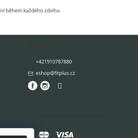
čení během každého zdvihu
Kontakt
+421910787880
eshop
@
fitplus.cz
způsoby platby: