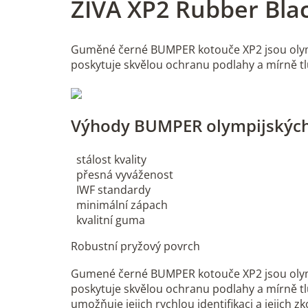
ZIVA XP2 Rubber Bla
Guměné černé BUMPER kotouče XP2 jsou olympi
poskytuje skvělou ochranu podlahy a mírně tl
Výhody BUMPER olympijských
stálost kvality
přesná vyváženost
IWF standardy
minimální zápach
kvalitní guma
Robustní pryžový povrch
Gumené černé BUMPER kotouče XP2 jsou olympi
poskytuje skvělou ochranu podlahy a mírně tlumí
umožňuje jejich rychlou identifikaci a jejich z