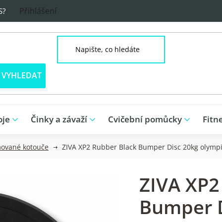
Přihlášení
S?
oje
Činky a závaží
Cvičební pomůcky
Fitn
ované kotouče
ZIVA XP2 Rubber Black Bumper Disc 20kg olympi
ZIVA XP2
Bumper D