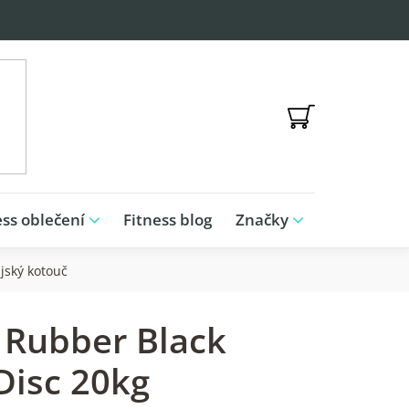
NÁKUPNÍ
KOŠÍK
ess oblečení
Fitness blog
Značky
jský kotouč
 Rubber Black
isc 20kg