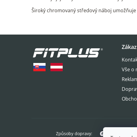
Široký chromovaný středový náboj umožňuje 
Z
Zákaz
á
Konta
p
Vše o 
a
Reklam
t
Dopra
í
Obcho
Způsoby dopravy: