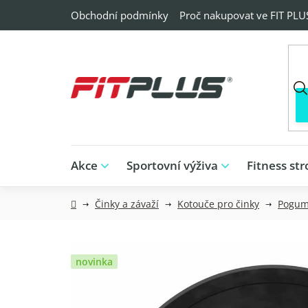
Přejít
Obchodní podmínky
Proč nakupovat ve FIT PLU
na
obsah
Akce
Sportovní výživa
Fitness str
Domů
Činky a závaží
Kotouče pro činky
Pogum
novinka