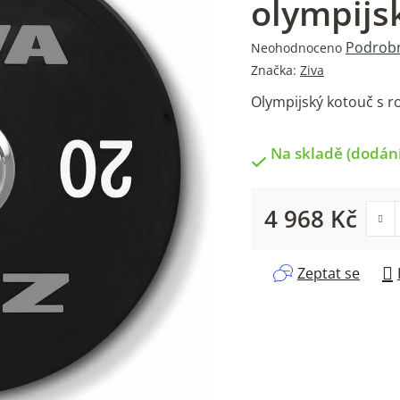
olympijs
Průměrné
Podrobn
Neohodnoceno
hodnocení
Značka:
Ziva
produktu
Olympijský kotouč s 
je
0,0
z
Na skladě (dodání
5
hvězdiček.
4 968 Kč
Měrná cena:
Zeptat se