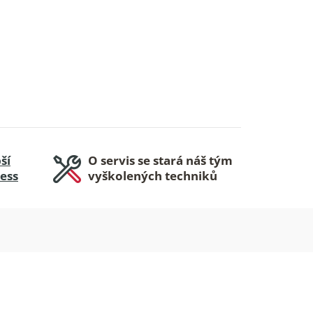
ší
O servis se stará náš tým
ness
vyškolených techniků