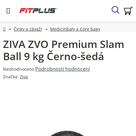
Přejít
na
obsah
Hledat
NÁ
KO
Domů
Činky a závaží
Medicinbaly a Core bagy
ZIVA ZVO Premium Slam
Ball 9 kg Černo-šedá
Průměrné
Podrobnosti hodnocení
Neohodnoceno
hodnocení
Značka:
Ziva
produktu
je
0,0
z
5
hvězdiček.