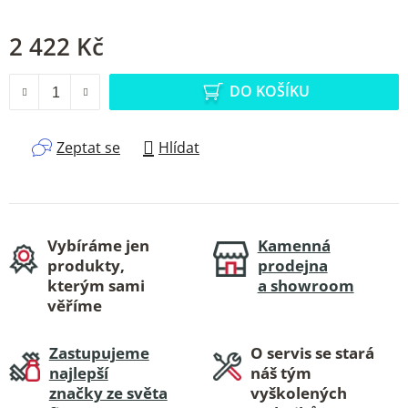
2 422 Kč
Měrná cena:
DO KOŠÍKU
Zeptat se
Hlídat
Vybíráme jen
Kamenná
produkty,
prodejna
kterým sami
a showroom
věříme
Zastupujeme
O servis se stará
najlepší
náš tým
značky ze světa
vyškolených