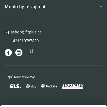
Mohlo by tě zajímat
Kontakt
eshop
@
fitplus.cz
+421910787880
Způsoby dopravy: