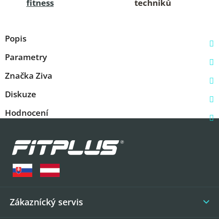
fitness
techniků
Popis
Parametry
Značka
Ziva
Diskuze
Hodnocení
Z
á
p
a
t
í
Zákaznícký servis