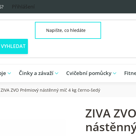
Přihlášení
S?
oje
Činky a závaží
Cvičební pomůcky
Fitn
ZIVA ZVO Prémiový nástěnný míč 4 kg černo-šedý
ZIVA ZVO
nástěnný