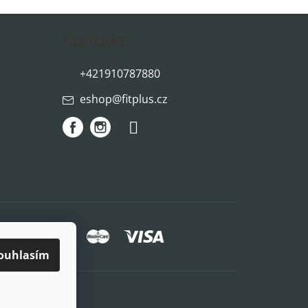
Kontakt
+421910787880
eshop
@
fitplus.cz
způsoby platby:
ouhlasím