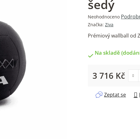
šedý
Průměrné
Podrobn
Neohodnoceno
hodnocení
Značka:
Ziva
produktu
Prémiový wallball od 
je
0,0
z
Na skladě (dodání
5
hvězdiček.
3 716 Kč
Měrná cena:
Zeptat se