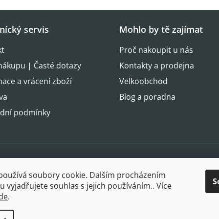
nícký servis
Mohlo by tě zajímat
kt
Proč nakoupit u nás
nákupu | Časté dotazy
Kontakty a prodejna
ace a vrácení zboží
Velkoobchod
va
Blog a poradna
dní podmínky
Oblíbené 
používá soubory cookie. Dalším procházením
S
 vyjadřujete souhlas s jejich používáním.. Více
de
.