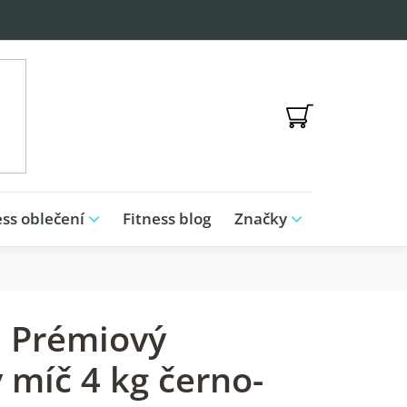
NÁKUPNÍ
KOŠÍK
ess oblečení
Fitness blog
Značky
 Prémiový
 míč 4 kg černo-