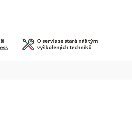
ší
O servis se stará náš tým
ness
vyškolených techniků