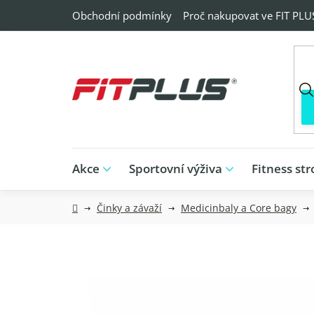
Přejít
Obchodní podmínky
Proč nakupovat ve FIT PLU
na
obsah
Akce
Sportovní výživa
Fitness str
Domů
Činky a závaží
Medicinbaly a Core bagy