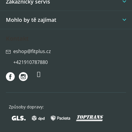
í
Zákaznícký servis
Mohlo by tě zajímat
Kontakt
eshop
@
fitplus.cz
+421910787880
Způsoby dopravy: