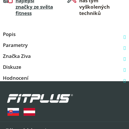
najlepší
náš tým
značky ze světa
vyškolených
fitness
techniků
Popis
Parametry
Značka
Ziva
Diskuze
Hodnocení
Z
á
p
a
t