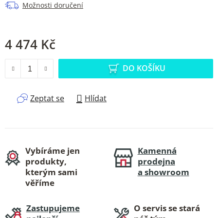
Možnosti doručení
4 474 Kč
Měrná cena:
DO KOŠÍKU
Zeptat se
Hlídat
Vybíráme jen
Kamenná
produkty,
prodejna
kterým sami
a showroom
věříme
Zastupujeme
O servis se stará