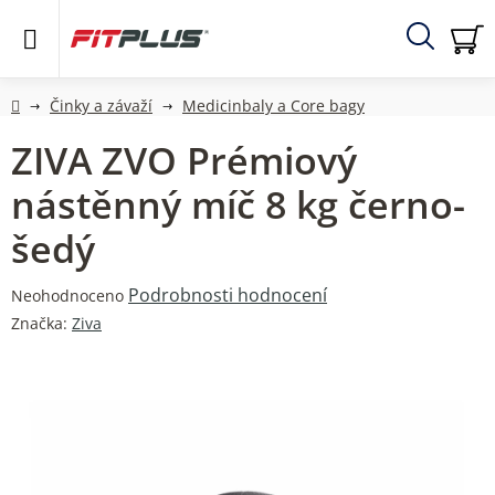
Přejít
na
obsah
Hledat
NÁ
KO
Domů
Činky a závaží
Medicinbaly a Core bagy
ZIVA ZVO Prémiový
nástěnný míč 8 kg černo-
šedý
Průměrné
Podrobnosti hodnocení
Neohodnoceno
hodnocení
Značka:
Ziva
produktu
je
0,0
z
5
hvězdiček.