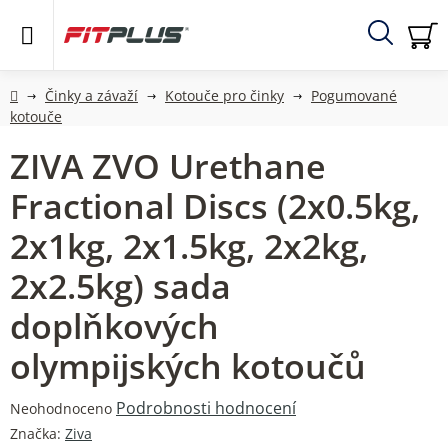
Přejít
na
obsah
Hledat
NÁ
KO
Domů
Činky a závaží
Kotouče pro činky
Pogumované
kotouče
ZIVA ZVO Urethane
Fractional Discs (2x0.5kg,
2x1kg, 2x1.5kg, 2x2kg,
2x2.5kg) sada
doplňkových
olympijských kotoučů
Průměrné
Podrobnosti hodnocení
Neohodnoceno
hodnocení
Značka:
Ziva