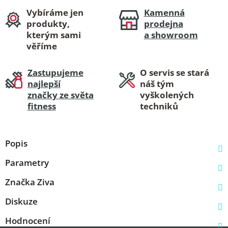
Vybíráme jen
Kamenná
produkty,
prodejna
kterým sami
a showroom
věříme
Zastupujeme
O servis se stará
najlepší
náš tým
značky ze světa
vyškolených
fitness
techniků
Popis
Parametry
Značka
Ziva
Diskuze
Hodnocení