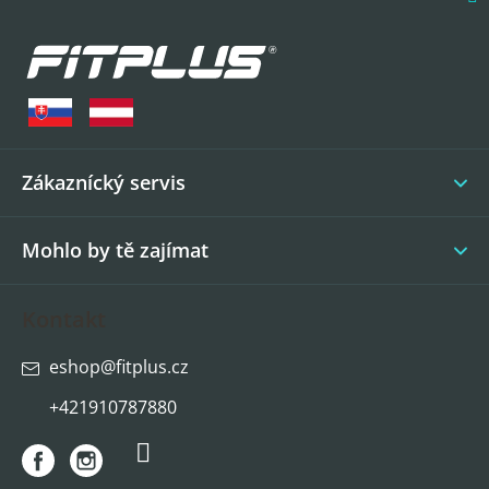
Z
á
p
a
t
í
Zákaznícký servis
Mohlo by tě zajímat
Kontakt
eshop
@
fitplus.cz
+421910787880