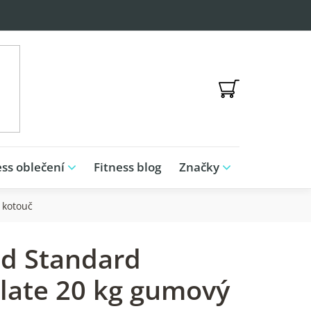
NÁKUPNÍ
KOŠÍK
ess oblečení
Fitness blog
Značky
 kotouč
id Standard
late 20 kg gumový