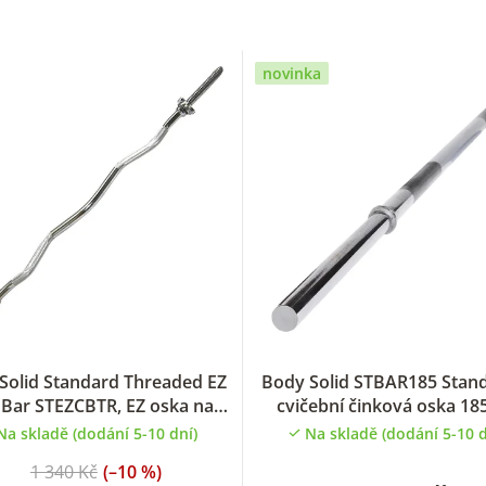
novinka
Solid Standard Threaded EZ
Body Solid STBAR185 Stan
 Bar STEZCBTR, EZ oska na
cvičební činková oska 18
bicepsové zdvihy
Na skladě (dodání 5-10 dní)
Na skladě (dodání 5-10 d
1 340 Kč
(–10 %)