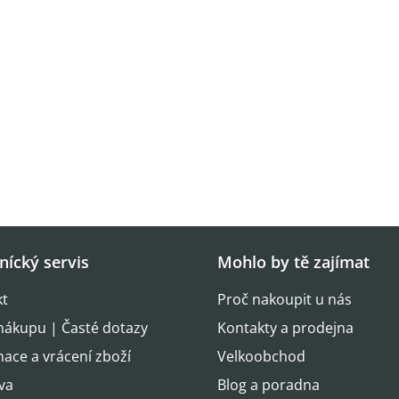
nícký servis
Mohlo by tě zajímat
kt
Proč nakoupit u nás
nákupu | Časté dotazy
Kontakty a prodejna
ace a vrácení zboží
Velkoobchod
va
Blog a poradna