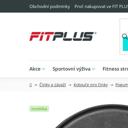
Přejít
Obchodní podmínky
Proč nakupovat ve FIT PLU
na
obsah
Akce
Sportovní výživa
Fitness str
Domů
Činky a závaží
Kotouče pro činky
Pogum
novinka