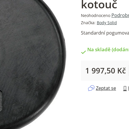
kotouč
Průměrné
Podrobn
Neohodnoceno
hodnocení
Značka:
Body Solid
produktu
Standardní pogumova
je
0,0
z
Na skladě (dodání
5
hvězdiček.
1 997,50 Kč
Měrná cena:
Zeptat se