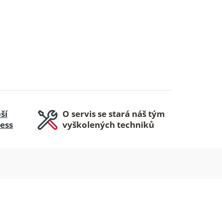
ší
O servis se stará náš tým
ness
vyškolených techniků