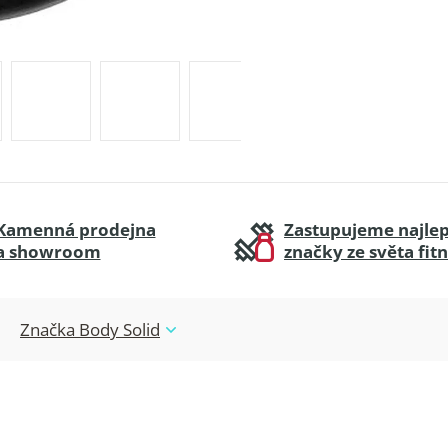
Kamenná prodejna
Zastupujeme najlep
a showroom
značky ze světa fit
Značka
Body Solid