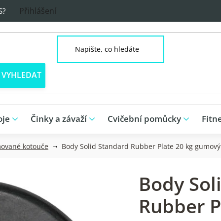
Přihlášení
S?
oje
Činky a závaží
Cvičební pomůcky
Fitn
ované kotouče
Body Solid Standard Rubber Plate 20 kg gumový
Body Sol
Rubber P