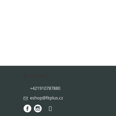
Kontakt
+421910787880
eshop
@
fitplus.cz