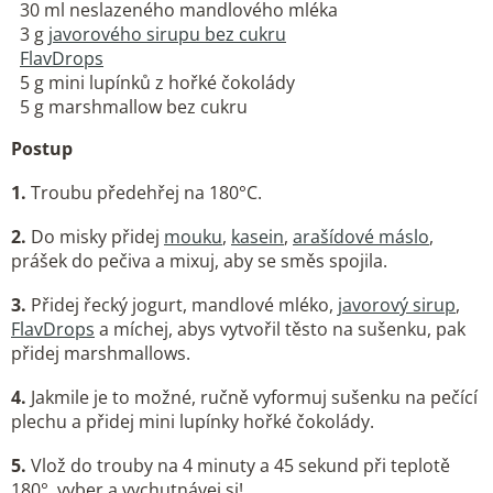
30 ml neslazeného mandlového mléka
3 g
javorového sirupu bez cukru
FlavDrops
5 g mini lupínků z hořké čokolády
5 g marshmallow bez cukru
Postup
1.
Troubu předehřej na 180°C.
2.
Do misky přidej
mouku
,
kasein
,
arašídové máslo
,
prášek do pečiva a mixuj, aby se směs spojila.
3.
Přidej řecký jogurt, mandlové mléko,
javorový sirup
,
FlavDrops
a míchej, abys vytvořil těsto na sušenku, pak
přidej marshmallows.
4.
Jakmile je to možné, ručně vyformuj sušenku na pečící
plechu a přidej mini lupínky hořké čokolády.
5.
Vlož do trouby na 4 minuty a 45 sekund při teplotě
180°, vyber a vychutnávej si!