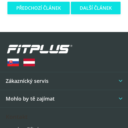
PŘEDCHOZÍ ČLÁNEK
DALŠÍ ČLÁNEK
Z
á
p
a
t
í
Zákaznícký servis
Mohlo by tě zajímat
Kontakt