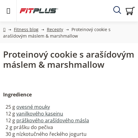
Přejít
na
obsah
Hledat
NÁ
KO
Domů
Fitness blog
Recepty
Proteinový cookie s
arašídovým máslem & marshmallow
Proteinový cookie s arašídovým
máslem & marshmallow
Ingredience
25 g
ovesné mouky
12 g
vanilkového kaseinu
12 g
práškového arašídového másla
2 g prášku do pečiva
30 g nízkotučného řeckého jogurtu