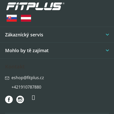
á
p
a
t
í
Zákaznícký servis
Mohlo by tě zajímat
Kontakt
eshop
@
fitplus.cz
+421910787880