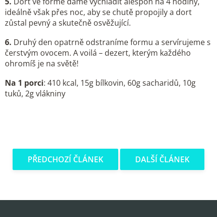
5.
Dort ve formě dáme vychladit alespoň na 4 hodiny,
ideálně však přes noc, aby se chutě propojily a dort
zůstal pevný a skutečně osvěžující.
6.
Druhý den opatrně odstraníme formu a servírujeme s
čerstvým ovocem. A voilá – dezert, kterým každého
ohromíš je na světě!
Na 1 porci
: 410 kcal, 15g bílkovin, 60g sacharidů, 10g
tuků, 2g vlákniny
PŘEDCHOZÍ ČLÁNEK
DALŠÍ ČLÁNEK
Z