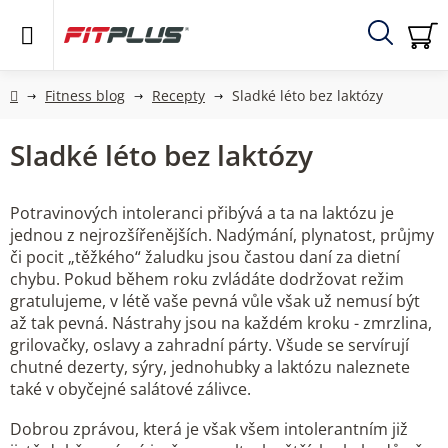
Přejít
na
obsah
Hledat
NÁ
KO
Domů
Fitness blog
Recepty
Sladké léto bez laktózy
Sladké léto bez laktózy
Potravinových intoleranci přibývá a ta na laktózu je
jednou z nejrozšířenějších. Nadýmání, plynatost, průjmy
či pocit „těžkého“ žaludku jsou častou daní za dietní
chybu. Pokud během roku zvládáte dodržovat režim
gratulujeme, v létě vaše pevná vůle však už nemusí být
až tak pevná. Nástrahy jsou na každém kroku - zmrzlina,
grilovačky, oslavy a zahradní párty. Všude se servírují
chutné dezerty, sýry, jednohubky a laktózu naleznete
také v obyčejné salátové zálivce.
Dobrou zprávou, která je však všem intolerantním již