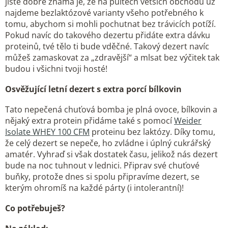
jistě dobře známá je, že na pultech větších obchodů už
najdeme bezlaktózové varianty všeho potřebného k
tomu, abychom si mohli pochutnat bez trávicích potíží.
Pokud navíc do takového dezertu přidáte extra dávku
proteinů, tvé tělo ti bude vděčné. Takový dezert navíc
můžeš zamaskovat za „zdravější“ a mlsat bez výčitek tak
budou i všichni tvoji hosté!
Osvěžující letní dezert s extra porcí bílkovin
Tato nepečená chuťová bomba je plná ovoce, bílkovin a
nějaký extra protein přidáme také s pomocí
Weider
Isolate WHEY 100 CFM
proteinu bez laktózy. Díky tomu,
že celý dezert se nepeče, ho zvládne i úplný cukrářský
amatér. Vyhraď si však dostatek času, jelikož nás dezert
bude na noc tuhnout v lednici. Připrav své chuťové
buňky, protože dnes si spolu připravíme dezert, se
kterým ohromíš na každé párty (i intolerantní)!
Co potřebuješ?