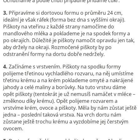
Ochutnáme a podle chuti případně přidáme cukr.
3.
Připravíme si dortovou formu o průměru 24 cm,
ideální je však ráfek (forma bez dna s vyššími okraji).
Piškoty na vteřinu z každé strany namočíme do
mandlového mléka a poklademe je na spodek formy a
po okrajích. Důležité je piškoty namočit opravdu jen tak,
aby držely na okraji. Rozmočené piškoty by po
odstranění formy na dortu dobře nedržely.
4.
Začínáme s vrstvením. Piškoty na spodku formy
polijeme třetinou vychladlého rozvaru, na něj umístíme
třetinu krému a na krém poklademe omyté a nakrájené
jahody a celé maliny a borůvky. Na tuto vrstvu dáme
opět piškoty (tentokrát je už nemusíš namáčet v mléce –
změknou díky krému). Opět polijeme rozvarem a
vrstvíme krém, ovoce a piškoty. Měla by nám zůstat ještě
jedna – poslední taková vrstva. Na vrch dortu nám
zůstane ještě trochu krému a vyzdobíme jej čerstvým
ovocem.