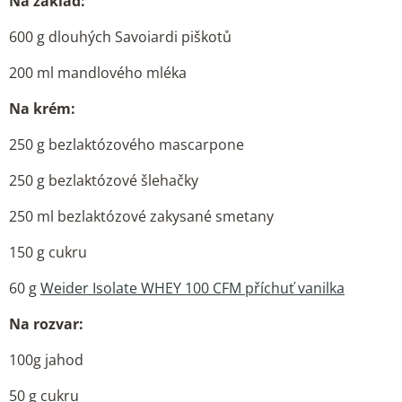
Na základ:
600 g dlouhých Savoiardi piškotů
200 ml mandlového mléka
Na krém:
250 g bezlaktózového mascarpone
250 g bezlaktózové šlehačky
250 ml bezlaktózové zakysané smetany
150 g cukru
60 g
Weider Isolate WHEY 100 CFM příchuť vanilka
Na rozvar:
100g jahod
50 g cukru