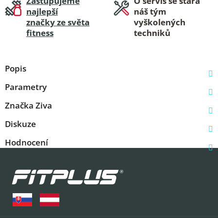
Zastupujeme
O servis se stará
najlepší
náš tým
značky ze světa
vyškolených
fitness
techniků
Popis
Parametry
Značka
Ziva
Diskuze
Hodnocení
Z
á
p
a
t