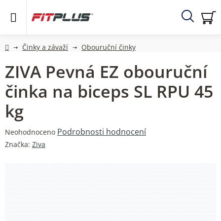
Přejít
na
obsah
Hledat
NÁ
KO
Domů
Činky a závaží
Obouruční činky
ZIVA Pevná EZ obouruční
činka na biceps SL RPU 45
kg
Průměrné
Podrobnosti hodnocení
Neohodnoceno
hodnocení
Značka:
Ziva
produktu
je
0,0
z
5
hvězdiček.