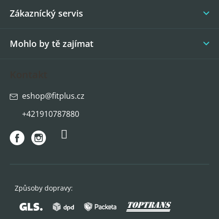
í
Zákaznícký servis
Mohlo by tě zajímat
Kontakt
eshop
@
fitplus.cz
+421910787880
Způsoby dopravy: