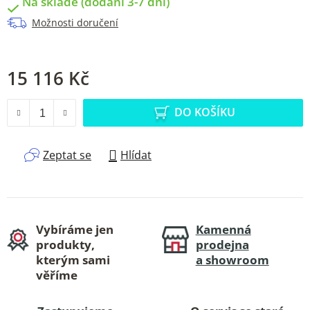
Na skladě (dodání 3-7 dní)
Možnosti doručení
15 116 Kč
Měrná cena:
DO KOŠÍKU
Zeptat se
Hlídat
Vybíráme jen
Kamenná
produkty,
prodejna
kterým sami
a showroom
věříme