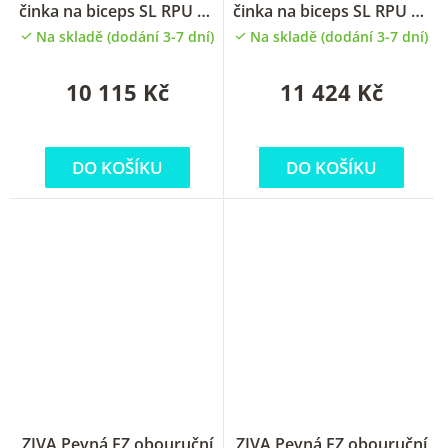
činka na biceps SL RPU 30
činka na biceps SL RPU 35
kg
kg
Na skladě (dodání 3-7 dní)
Na skladě (dodání 3-7 dní)
10 115 Kč
11 424 Kč
DO KOŠÍKU
DO KOŠÍKU
ZIVA Pevná EZ obouruční
ZIVA Pevná EZ obouruční