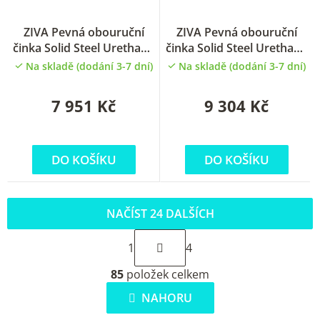
ZIVA Pevná obouruční
ZIVA Pevná obouruční
činka Solid Steel Urethane
činka Solid Steel Urethane
EZ biceps 15kg
EZ biceps 17.5kg
Na skladě (dodání 3-7 dní)
Na skladě (dodání 3-7 dní)
7 951 Kč
9 304 Kč
DO KOŠÍKU
DO KOŠÍKU
NAČÍST 24 DALŠÍCH
S
1
4
t
O
r
85
položek celkem
v
á
l
NAHORU
n
á