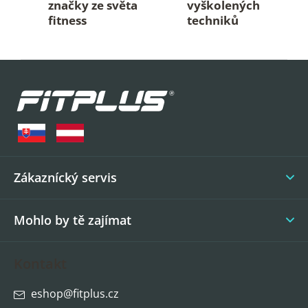
značky ze světa
vyškolených
fitness
techniků
Z
á
p
a
t
í
Zákaznícký servis
Mohlo by tě zajímat
Kontakt
eshop
@
fitplus.cz