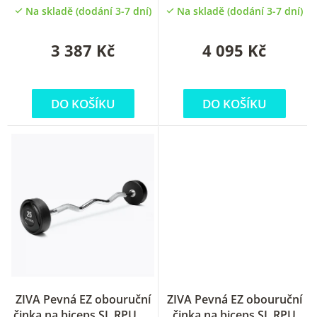
k
kg
12.5 kg
Na skladě (dodání 3-7 dní)
Na skladě (dodání 3-7 dní)
t
ů
3 387 Kč
4 095 Kč
DO KOŠÍKU
DO KOŠÍKU
ZIVA Pevná EZ obouruční
ZIVA Pevná EZ obouruční
činka na biceps SL RPU 15
činka na biceps SL RPU