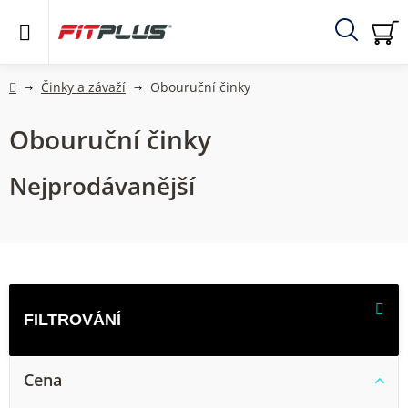
Přejít
na
obsah
Hledat
NÁ
KO
Domů
Činky a závaží
Obouruční činky
Obouruční činky
Nejprodávanější
V
ý
p
i
Cena
s