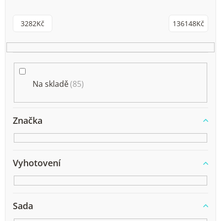
p
r
3282
Kč
136148
Kč
o
d
u
k
Na skladě
85
t
ů
Značka
Vyhotovení
Sada