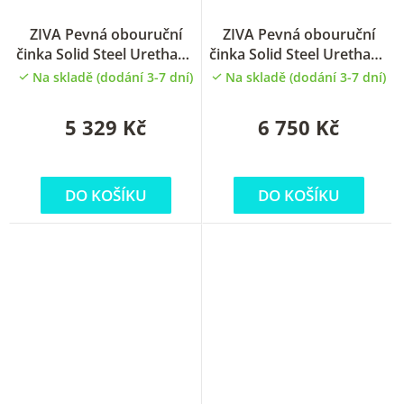
ZIVA Pevná obouruční
ZIVA Pevná obouruční
činka Solid Steel Urethane
činka Solid Steel Urethane
EZ biceps 10kg
EZ biceps 12.5kg
Na skladě (dodání 3-7 dní)
Na skladě (dodání 3-7 dní)
5 329 Kč
6 750 Kč
DO KOŠÍKU
DO KOŠÍKU