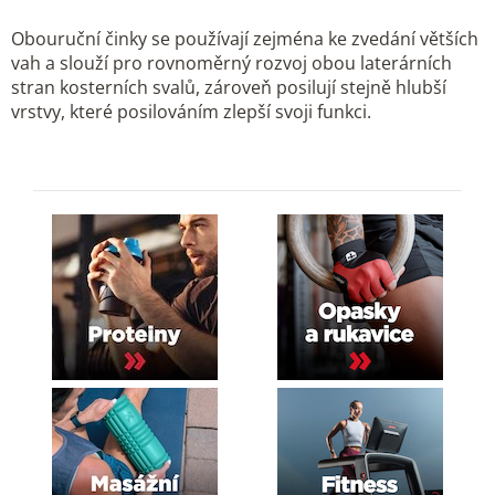
k
d
o
Obouruční činky se používají zejména ke zvedání větších
a
v
vah a slouží pro rovnoměrný rozvoj obou laterárních
c
á
stran kosterních svalů, zároveň posilují stejně hlubší
í
n
vrstvy, které posilováním zlepší svoji funkci.
p
í
r
v
k
y
v
ý
p
i
s
u