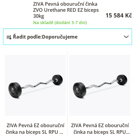
ZIVA Pevná obouruční činka
ZVO Urethane RED EZ biceps
15 584 Kč
30kg
Na skladě (dodání 3-7 dní)
Ř
Řadit podle:
Doporučujeme
a
z
e
n
í
p
r
o
d
u
ZIVA Pevná EZ obouruční
ZIVA Pevná EZ obouruční
činka na biceps SL RPU 10
činka na biceps SL RPU