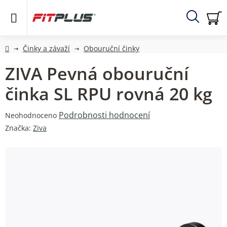
Přejít
na
obsah
Hledat
NÁ
KO
Domů
Činky a závaží
Obouruční činky
ZIVA Pevná obouruční
činka SL RPU rovná 20 kg
Průměrné
Podrobnosti hodnocení
Neohodnoceno
hodnocení
Značka:
Ziva
produktu
je
0,0
z
5
hvězdiček.