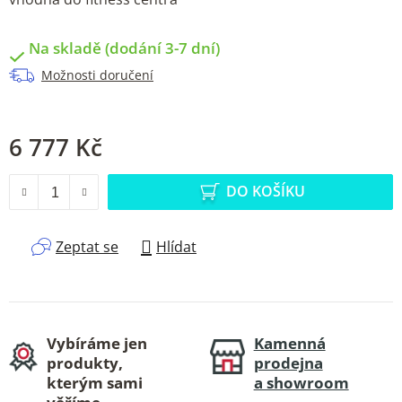
Na skladě (dodání 3-7 dní)
Možnosti doručení
6 777 Kč
Měrná cena:
DO KOŠÍKU
Zeptat se
Hlídat
Vybíráme jen
Kamenná
produkty,
prodejna
kterým sami
a showroom