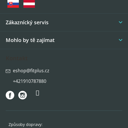
a
t
í
Zákaznícký servis
Mohlo by tě zajímat
Kontakt
eshop
@
fitplus.cz
+421910787880
Způsoby dopravy: