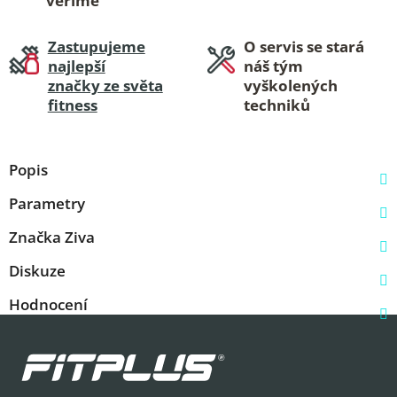
věříme
Zastupujeme
O servis se stará
najlepší
náš tým
značky ze světa
vyškolených
fitness
techniků
Popis
Parametry
Značka
Ziva
Diskuze
Hodnocení
Z
á
p