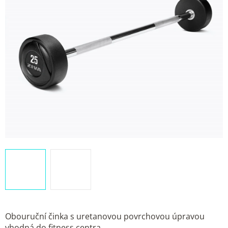
Obouruční činka s uretanovou povrchovou úpravou
vhodná do fitness centra