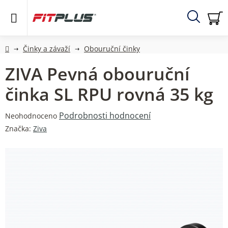
Přejít
na
obsah
Hledat
NÁ
KO
Domů
Činky a závaží
Obouruční činky
ZIVA Pevná obouruční
činka SL RPU rovná 35 kg
Průměrné
Podrobnosti hodnocení
Neohodnoceno
hodnocení
Značka:
Ziva
produktu
je
0,0
z
5
hvězdiček.