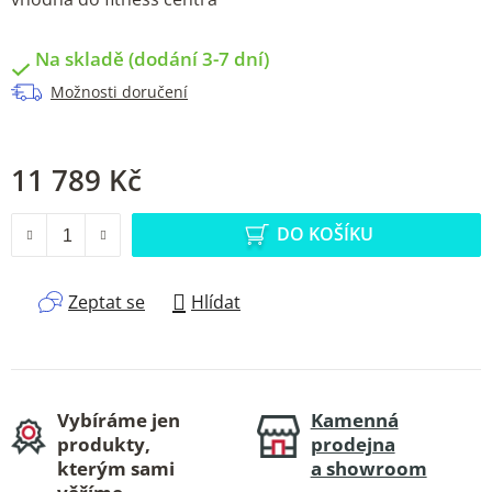
Na skladě (dodání 3-7 dní)
Možnosti doručení
11 789 Kč
Měrná cena:
DO KOŠÍKU
Zeptat se
Hlídat
Vybíráme jen
Kamenná
produkty,
prodejna
kterým sami
a showroom