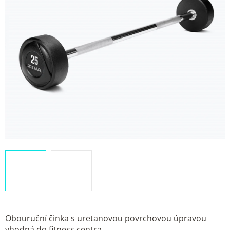
Obouruční činka s uretanovou povrchovou úpravou
vhodná do fitness centra