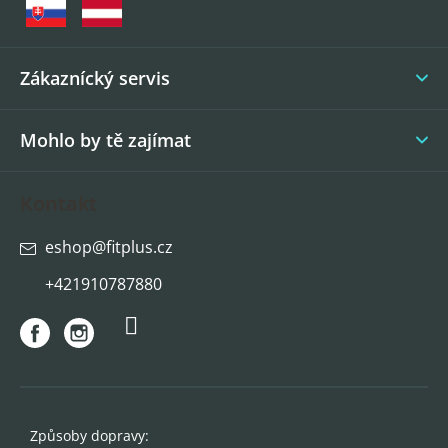
a
t
í
Zákaznícký servis
Mohlo by tě zajímat
Kontakt
eshop
@
fitplus.cz
+421910787880
Způsoby dopravy: