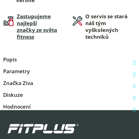
věříme
Zastupujeme
O servis se stará
najlepší
náš tým
značky ze světa
vyškolených
fitness
techniků
Popis
Parametry
Značka
Ziva
Diskuze
Hodnocení
Z
á
p