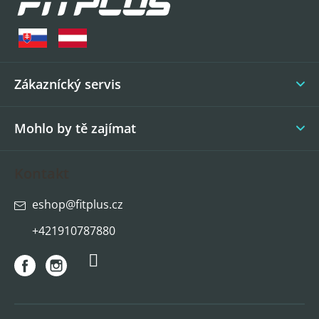
p
a
t
í
Zákaznícký servis
Mohlo by tě zajímat
Kontakt
eshop
@
fitplus.cz
+421910787880