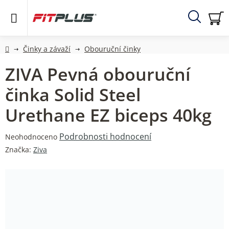
Přejít
na
obsah
Hledat
NÁ
KO
Domů
Činky a závaží
Obouruční činky
ZIVA Pevná obouruční
činka Solid Steel
Urethane EZ biceps 40kg
Průměrné
Podrobnosti hodnocení
Neohodnoceno
hodnocení
Značka:
Ziva
produktu
je
0,0
z
5
hvězdiček.