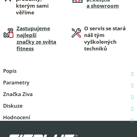
kterým sami
a showroom
věříme
Zastupujeme
O servis se stará
najlepší
náš tým
značky ze světa
vyškolených
fitness
techniků
Popis
Parametry
Značka
Ziva
Diskuze
Hodnocení
Z
á