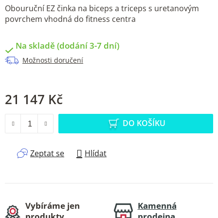
Obouruční EZ činka na biceps a triceps s uretanovým
povrchem vhodná do fitness centra
Na skladě (dodání 3-7 dní)
Možnosti doručení
21 147 Kč
Měrná cena:
DO KOŠÍKU
Zeptat se
Hlídat
Vybíráme jen
Kamenná
produkty,
prodejna