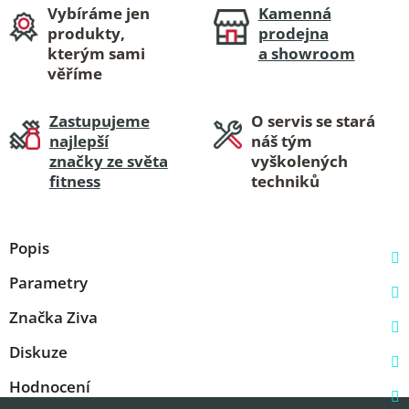
Vybíráme jen
Kamenná
produkty,
prodejna
kterým sami
a showroom
věříme
Zastupujeme
O servis se stará
najlepší
náš tým
značky ze světa
vyškolených
fitness
techniků
Popis
Parametry
Značka
Ziva
Diskuze
Hodnocení