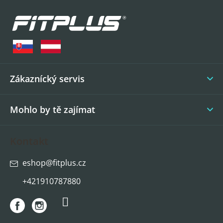
Z
á
p
a
t
í
Zákaznícký servis
Mohlo by tě zajímat
Kontakt
eshop
@
fitplus.cz
+421910787880