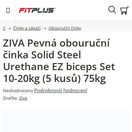
Přejít
na
obsah
Hledat
NÁ
KO
Domů
Činky a závaží
Obouruční činky
ZIVA Pevná obouruční
činka Solid Steel
Urethane EZ biceps Set
10-20kg (5 kusů) 75kg
Průměrné
Podrobnosti hodnocení
Neohodnoceno
hodnocení
Značka:
Ziva
produktu
je
0,0
z
5