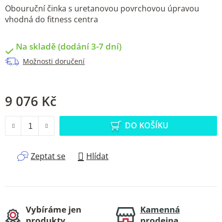
Obouruční činka s uretanovou povrchovou úpravou
vhodná do fitness centra
Na skladě (dodání 3-7 dní)
Možnosti doručení
9 076 Kč
Měrná cena:
DO KOŠÍKU
Zeptat se
Hlídat
Vybíráme jen
Kamenná
produkty,
prodejna