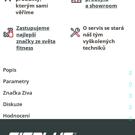
kterým sami
a showroom
věříme
Zastupujeme
O servis se stará
najlepší
náš tým
značky ze světa
vyškolených
fitness
techniků
Popis
Parametry
Značka
Ziva
Diskuze
Hodnocení
Z
á