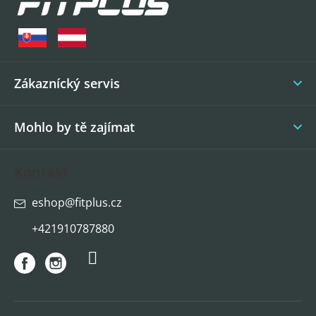
p
a
t
í
Zákaznícký servis
Mohlo by tě zajímat
Kontakt
eshop
@
fitplus.cz
+421910787880