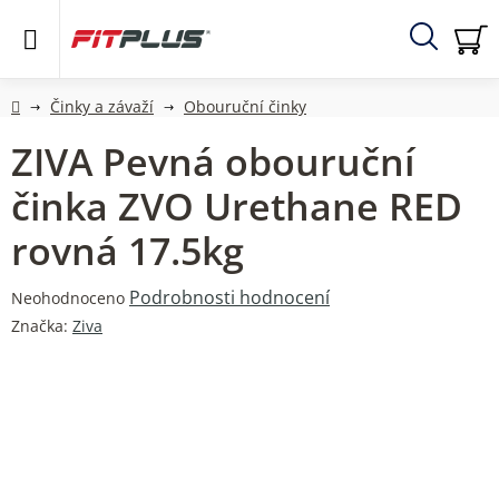
Přejít
na
obsah
Hledat
NÁ
KO
Domů
Činky a závaží
Obouruční činky
ZIVA Pevná obouruční
činka ZVO Urethane RED
rovná 17.5kg
Průměrné
Podrobnosti hodnocení
Neohodnoceno
hodnocení
Značka:
Ziva
produktu
je
0,0
z
5
hvězdiček.