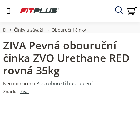
Přejít
na
obsah
Hledat
NÁ
KO
Domů
Činky a závaží
Obouruční činky
ZIVA Pevná obouruční
činka ZVO Urethane RED
rovná 35kg
Průměrné
Podrobnosti hodnocení
Neohodnoceno
hodnocení
Značka:
Ziva
produktu
je
0,0
z
5
hvězdiček.