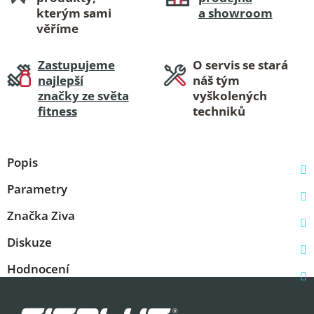
kterým sami
a showroom
věříme
Zastupujeme
O servis se stará
najlepší
náš tým
značky ze světa
vyškolených
fitness
techniků
Popis
Parametry
Značka
Ziva
Diskuze
Hodnocení
Z
á