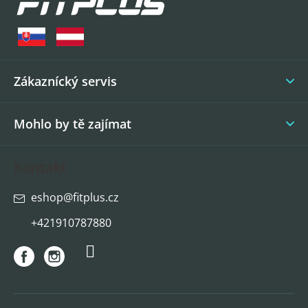
p
a
t
í
Zákaznícký servis
Mohlo by tě zajímat
Kontakt
eshop
@
fitplus.cz
+421910787880