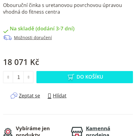
Obouruční činka s uretanovou povrchovou úpravou
vhodná do fitness centra
Na skladě (dodání 3-7 dní)
Možnosti doručení
18 071 Kč
Měrná cena:
DO KOŠÍKU
Zeptat se
Hlídat
Vybíráme jen
Kamenná
produkty,
prodejna