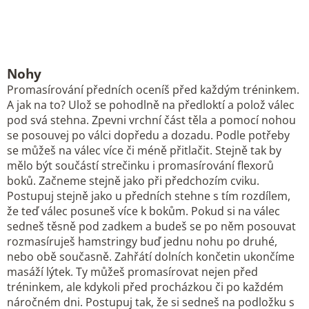
Nohy
Promasírování předních oceníš před každým tréninkem.
A jak na to? Ulož se pohodlně na předloktí a polož válec
pod svá stehna. Zpevni vrchní část těla a pomocí nohou
se posouvej po válci dopředu a dozadu. Podle potřeby
se můžeš na válec více či méně přitlačit. Stejně tak by
mělo být součástí strečinku i promasírování flexorů
boků. Začneme stejně jako při předchozím cviku.
Postupuj stejně jako u předních stehne s tím rozdílem,
že teď válec posuneš více k bokům. Pokud si na válec
sedneš těsně pod zadkem a budeš se po něm posouvat
rozmasíruješ hamstringy buď jednu nohu po druhé,
nebo obě současně. Zahřátí dolních končetin ukončíme
masáží lýtek. Ty můžeš promasírovat nejen před
tréninkem, ale kdykoli před procházkou či po každém
náročném dni. Postupuj tak, že si sedneš na podložku s