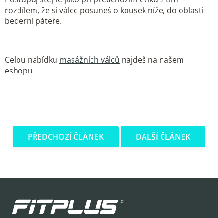
rozdílem, že si válec posuneš o kousek níže, do oblasti
bederní páteře.
Celou nabídku
masážních válců
najdeš na našem
eshopu.
PŘEDCHOZÍ ČLÁNEK
DALŠÍ ČLÁNEK
Z
á
p