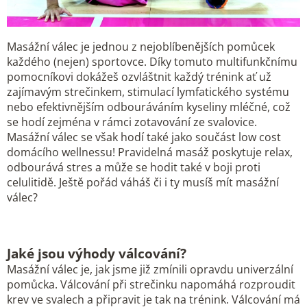
Masážní válec je jednou z nejoblíbenějších pomůcek
každého (nejen) sportovce. Díky tomuto multifunkčnímu
pomocníkovi dokážeš ozvláštnit každý trénink ať už
zajímavým strečinkem, stimulací lymfatického systému
nebo efektivnějším odbouráváním kyseliny mléčné, což
se hodí zejména v rámci zotavování ze svalovice.
Masážní válec se však hodí také jako součást low cost
domácího wellnessu! Pravidelná masáž poskytuje relax,
odbourává stres a může se hodit také v boji proti
celulitidě. Ještě pořád váháš či i ty musíš mít masážní
válec?
Jaké jsou výhody válcování?
Masážní válec je, jak jsme již zmínili opravdu univerzální
pomůcka. Válcování při strečinku napomáhá rozproudit
krev ve svalech a připravit je tak na trénink. Válcování má