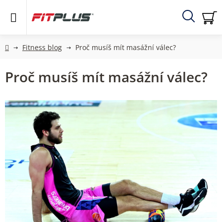
Přejít
na
obsah
Hledat
NÁ
KO
Domů
Fitness blog
Proč musíš mít masážní válec?
Proč musíš mít masážní válec?