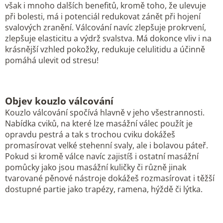
však i mnoho dalších benefitů, kromě toho, že ulevuje
při bolesti, má i potenciál redukovat zánět při hojení
svalových zranění. Válcování navíc zlepšuje prokrvení,
zlepšuje elasticitu a výdrž svalstva. Má dokonce vliv i na
krásnější vzhled pokožky, redukuje celulitidu a účinně
pomáhá ulevit od stresu!
Objev kouzlo válcování
Kouzlo válcování spočívá hlavně v jeho všestrannosti.
Nabídka cviků, na které lze masážní válec použít je
opravdu pestrá a tak s trochou cviku dokážeš
promasírovat velké stehenní svaly, ale i bolavou páteř.
Pokud si kromě válce navíc zajistíš i ostatní masážní
pomůcky jako jsou masážní kuličky či různě jinak
tvarované pěnové nástroje dokážeš rozmasírovat i těžší
dostupné partie jako trapézy, ramena, hýždě či lýtka.