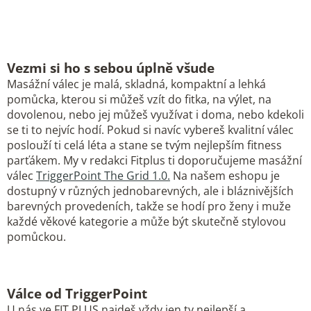
Vezmi si ho s sebou úplně všude
Masážní válec je malá, skladná, kompaktní a lehká
pomůcka, kterou si můžeš vzít do fitka, na výlet, na
dovolenou, nebo jej můžeš využívat i doma, nebo kdekoli
se ti to nejvíc hodí. Pokud si navíc vybereš kvalitní válec
poslouží ti celá léta a stane se tvým nejlepším fitness
parťákem. My v redakci Fitplus ti doporučujeme masážní
válec
TriggerPoint The Grid 1.0.
Na našem eshopu je
dostupný v různých jednobarevných, ale i bláznivějších
barevných provedeních, takže se hodí pro ženy i muže
každé věkové kategorie a může být skutečně stylovou
pomůckou.
Válce od TriggerPoint
U nás ve FIT PLUS najdeš vždy jen ty nejlepší a