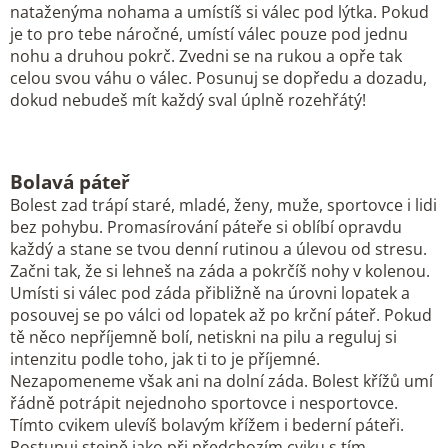
nataženýma nohama a umístíš si válec pod lýtka. Pokud
je to pro tebe náročné, umístí válec pouze pod jednu
nohu a druhou pokrč. Zvedni se na rukou a opře tak
celou svou váhu o válec. Posunuj se dopředu a dozadu,
dokud nebudeš mít každý sval úplně rozehřátý!
Bolavá páteř
Bolest zad trápí staré, mladé, ženy, muže, sportovce i lidi
bez pohybu. Promasírování páteře si oblíbí opravdu
každý a stane se tvou denní rutinou a úlevou od stresu.
Začni tak, že si lehneš na záda a pokrčíš nohy v kolenou.
Umísti si válec pod záda přibližně na úrovni lopatek a
posouvej se po válci od lopatek až po krční páteř. Pokud
tě něco nepříjemně bolí, netiskni na pilu a reguluj si
intenzitu podle toho, jak ti to je příjemné.
Nezapomeneme však ani na dolní záda. Bolest křížů umí
řádně potrápit nejednoho sportovce i nesportovce.
Tímto cvikem ulevíš bolavým křížem i bederní páteři.
Postupuj stejně jako při předchozím cviku s tím