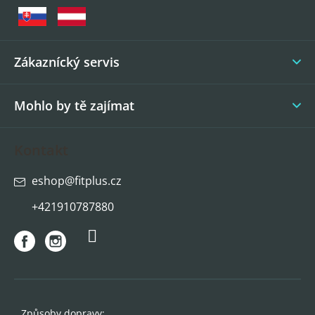
a
t
í
Zákaznícký servis
Mohlo by tě zajímat
Kontakt
eshop
@
fitplus.cz
+421910787880
Způsoby dopravy: