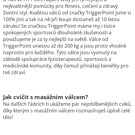
nejkvalitnější pomůcky pro fitness, cvičení a zdravý
životní styl. Kvalitou válců od značky TriggerPoint jsme si
100% jisti a tak na ně při koupi dostaneš až 10 letou
záruku! Se značkou TriggerPoint máme my i tisíce
spokojených sportovců dlouholeté zkušenosti a
považujeme je za ty nejlepší na světě. Válce od
TriggerPoint unesou až do 200 kg a jsou proto vhodné
naprosto pro každého. Tyto válce jsou vyvinuty na
základě spolupráce fyzioterapeutů, sportovců a
medicínské komunity, díky čemuž přinášejí benefity pro
tvé zdraví.
Jak cvičit s masážním válcem?
Na dalších řádcích ti ukážeme pár nejoblíbenějších cviků,
díky kterým s masážním válcem rozmasíruješ úplně celé
tělo!