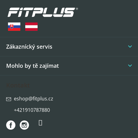
á
p
a
t
í
Zákaznícký servis
Mohlo by tě zajímat
Kontakt
eshop
@
fitplus.cz
+421910787880