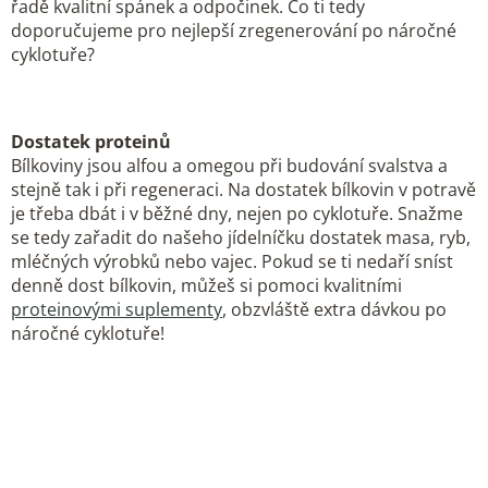
řadě kvalitní spánek a odpočinek. Co ti tedy
doporučujeme pro nejlepší zregenerování po náročné
cyklotuře?
Dostatek proteinů
Bílkoviny jsou alfou a omegou při budování svalstva a
stejně tak i při regeneraci. Na dostatek bílkovin v potravě
je třeba dbát i v běžné dny, nejen po cyklotuře. Snažme
se tedy zařadit do našeho jídelníčku dostatek masa, ryb,
mléčných výrobků nebo vajec. Pokud se ti nedaří sníst
denně dost bílkovin, můžeš si pomoci kvalitními
proteinovými suplementy
, obzvláště extra dávkou po
náročné cyklotuře!