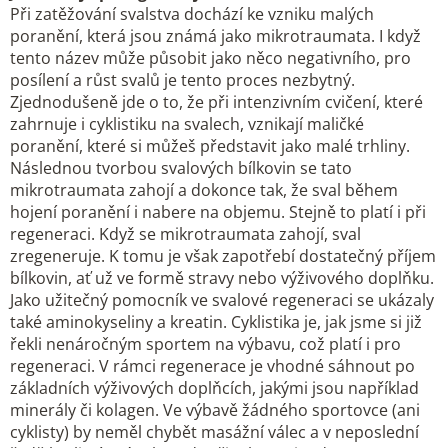
Při zatěžování svalstva dochází ke vzniku malých
poranění, která jsou známá jako mikrotraumata. I když
tento název může působit jako něco negativního, pro
posílení a růst svalů je tento proces nezbytný.
Zjednodušeně jde o to, že při intenzivním cvičení, které
zahrnuje i cyklistiku na svalech, vznikají maličké
poranění, které si můžeš představit jako malé trhliny.
Následnou tvorbou svalových bílkovin se tato
mikrotraumata zahojí a dokonce tak, že sval během
hojení poranění i nabere na objemu. Stejně to platí i při
regeneraci. Když se mikrotraumata zahojí, sval
zregeneruje. K tomu je však zapotřebí dostatečný příjem
bílkovin, ať už ve formě stravy nebo výživového doplňku.
Jako užitečný pomocník ve svalové regeneraci se ukázaly
také aminokyseliny a kreatin. Cyklistika je, jak jsme si již
řekli nenáročným sportem na výbavu, což platí i pro
regeneraci. V rámci regenerace je vhodné sáhnout po
základních výživových doplňcích, jakými jsou například
minerály či kolagen. Ve výbavě žádného sportovce (ani
cyklisty) by neměl chybět masážní válec a v neposlední