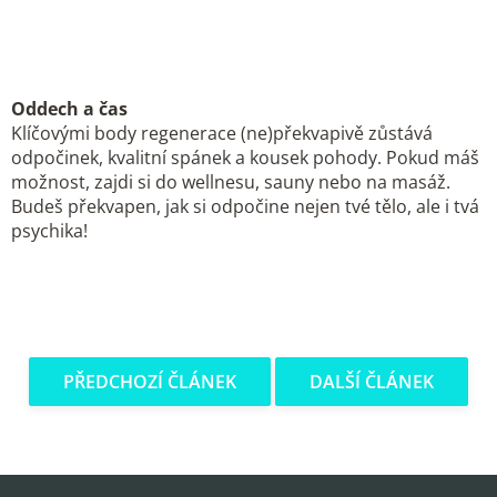
Oddech a čas
Klíčovými body regenerace (ne)překvapivě zůstává
odpočinek, kvalitní spánek a kousek pohody. Pokud máš
možnost, zajdi si do wellnesu, sauny nebo na masáž.
Budeš překvapen, jak si odpočine nejen tvé tělo, ale i tvá
psychika!
PŘEDCHOZÍ ČLÁNEK
DALŠÍ ČLÁNEK
Z