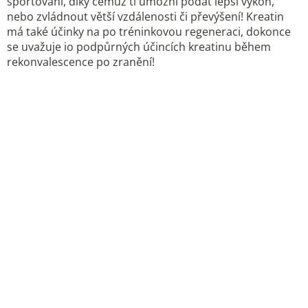
sportování, díky čemuž ti umožní podat lepší výkon,
nebo zvládnout větší vzdálenosti či převýšení! Kreatin
má také účinky na po tréninkovou regeneraci, dokonce
se uvažuje io podpůrných účincích kreatinu během
rekonvalescence po zranění!