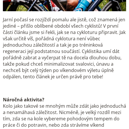
Jarní počasí se rozjíždí pomalu ale jistě, což znamená jen
jediné – přišlo oblíbené období všech cyklistů! V první
části článku jsme si řekli, jak se na cykloturu připravit. Jak
však určitě víš, pořádná cyklotura není vůbec
jednoduchou záležitostí a tak je po tréninková
regeneraci její podstatnou součástí. Cyklistika umí dát
pořádně zabrat a vyčerpat tě na docela dlouhou dobu,
takže pokud chceš minimalizovat svalovici, únavu a
nechceš být celý týden po víkendovém výletu úplně
odpálen, tento článek je určen právě pro tebe!
Náročná aktivita?
Kolo jako takové se mnohým může zdát jako jednoduchá
a nenamáhavá záležitost. Nicméně, je velký rozdíl mezi
tím, zda se na kole vybereme pohodovým tempem do
práce či do potravin, nebo zda strávíme víkend