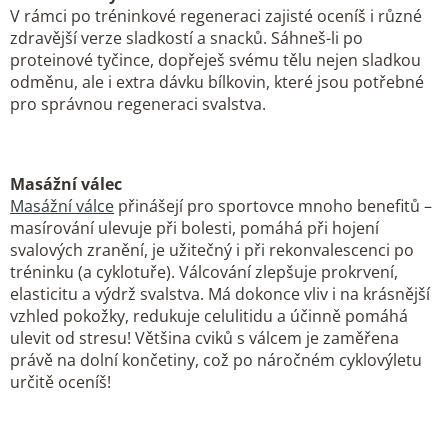
V rámci po tréninkové regeneraci zajisté oceníš i různé
zdravější verze sladkostí a snacků. Sáhneš-li po
proteinové tyčince, dopřeješ svému tělu nejen sladkou
odměnu, ale i extra dávku bílkovin, které jsou potřebné
pro správnou regeneraci svalstva.
Masážní válec
Masážní válce
přinášejí pro sportovce mnoho benefitů –
masírování ulevuje při bolesti, pomáhá při hojení
svalových zranění, je užitečný i při rekonvalescenci po
tréninku (a cyklotuře). Válcování zlepšuje prokrvení,
elasticitu a výdrž svalstva. Má dokonce vliv i na krásnější
vzhled pokožky, redukuje celulitidu a účinně pomáhá
ulevit od stresu! Většina cviků s válcem je zaměřena
právě na dolní končetiny, což po náročném cyklovýletu
určitě oceníš!