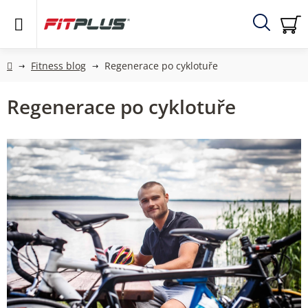
Přejít
na
obsah
Hledat
NÁ
KO
Domů
Fitness blog
Regenerace po cyklotuře
Regenerace po cyklotuře