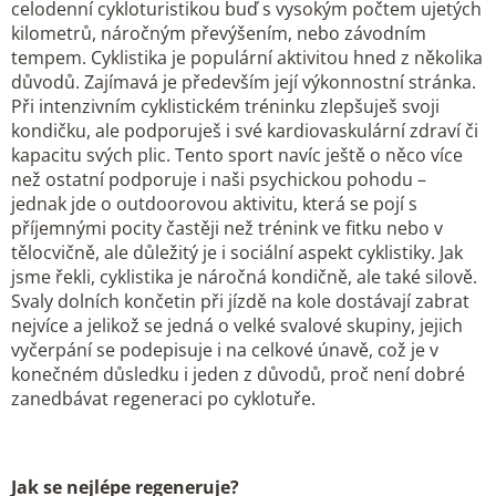
celodenní cykloturistikou buď s vysokým počtem ujetých
kilometrů, náročným převýšením, nebo závodním
tempem. Cyklistika je populární aktivitou hned z několika
důvodů. Zajímavá je především její výkonnostní stránka.
Při intenzivním cyklistickém tréninku zlepšuješ svoji
kondičku, ale podporuješ i své kardiovaskulární zdraví či
kapacitu svých plic. Tento sport navíc ještě o něco více
než ostatní podporuje i naši psychickou pohodu –
jednak jde o outdoorovou aktivitu, která se pojí s
příjemnými pocity častěji než trénink ve fitku nebo v
tělocvičně, ale důležitý je i sociální aspekt cyklistiky. Jak
jsme řekli, cyklistika je náročná kondičně, ale také silově.
Svaly dolních končetin při jízdě na kole dostávají zabrat
nejvíce a jelikož se jedná o velké svalové skupiny, jejich
vyčerpání se podepisuje i na celkové únavě, což je v
konečném důsledku i jeden z důvodů, proč není dobré
zanedbávat regeneraci po cyklotuře.
Jak se nejlépe regeneruje?