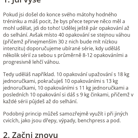
Pokud jsi došel do konce svého mátohy hodného
tréninku a máš pocit, že bys přece teprve něco měl a
mohl udělat, jdi do toho! Udělej ještě pár opakování až
do selhání. Avšak místo 40 opakování se stejnou váhou
(přičemž přinejmenším 30 z nich bude mít nízkou
intenzitu) doporučujeme ubírané série, kdy uděláš
několik sérií za sebou s průměrně 8-12 opakováními a
progresivně lehčí váhou.
Tedy uděláš například. 10 opakování upažování s 18 kg
jednoručkami, pokračuješ 10 opakováními s 13 kg
jednoručkami, 10 opakováními s 11 kg jednoručkami a
posledních 10 opakování si dáš s 9 kg činkami, přičemž v
každé sérii půjdeš až do selhání.
Podobný princip můžeš samozřejmě využít i při jiných
cvicích, jako jsou dřepy, výpady, benchpress a pod.
2. Začni znovu