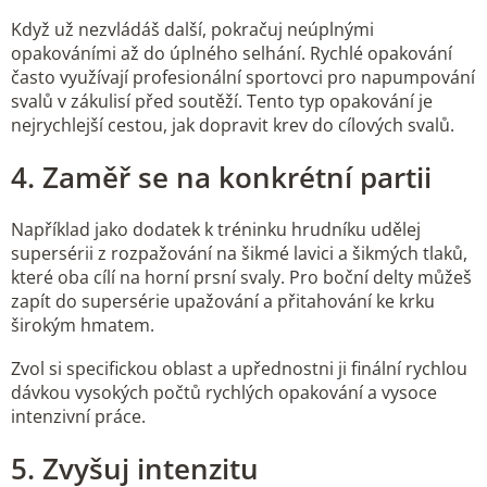
Když už nezvládáš další, pokračuj neúplnými
opakováními až do úplného selhání. Rychlé opakování
často využívají profesionální sportovci pro napumpování
svalů v zákulisí před soutěží. Tento typ opakování je
nejrychlejší cestou, jak dopravit krev do cílových svalů.
4. Zaměř se na konkrétní partii
Například jako dodatek k tréninku hrudníku udělej
supersérii z rozpažování na šikmé lavici a šikmých tlaků,
které oba cílí na horní prsní svaly. Pro boční delty můžeš
zapít do supersérie upažování a přitahování ke krku
širokým hmatem.
Zvol si specifickou oblast a upřednostni ji finální rychlou
dávkou vysokých počtů rychlých opakování a vysoce
intenzivní práce.
5. Zvyšuj intenzitu