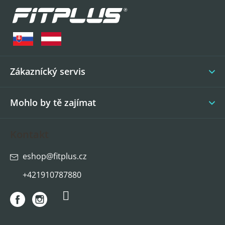
á
p
a
t
í
Zákaznícký servis
Mohlo by tě zajímat
Kontakt
eshop
@
fitplus.cz
+421910787880