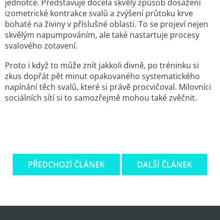
jednotce. Představuje docela skvělý způsob dosažení
izometrické kontrakce svalů a zvýšení průtoku krve
bohaté na živiny v příslušné oblasti. To se projeví nejen
skvělým napumpováním, ale také nastartuje procesy
svalového zotavení.
Proto i když to může znít jakkoli divně, po tréninku si
zkus dopřát pět minut opakovaného systematického
napínání těch svalů, které si právě procvičoval. Milovníci
sociálních sítí si to samozřejmě mohou také zvěčnit.
PŘEDCHOZÍ ČLÁNEK
DALŠÍ ČLÁNEK
Z