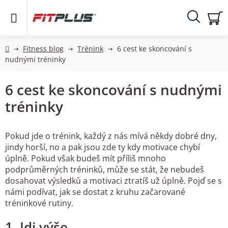
Přejít
na
obsah
Hledat
NÁ
KO
Domů
Fitness blog
Trénink
6 cest ke skoncování s
nudnými tréninky
6 cest ke skoncování s nudnými
tréninky
Pokud jde o trénink, každý z nás mívá někdy dobré dny,
jindy horší, no a pak jsou zde ty kdy motivace chybí
úplně. Pokud však budeš mít příliš mnoho
podprůměrných tréninků, může se stát, že nebudeš
dosahovat výsledků a motivaci ztratíš už úplně. Pojď se s
námi podívat, jak se dostat z kruhu začarované
tréninkové rutiny.
1. Jdi výše