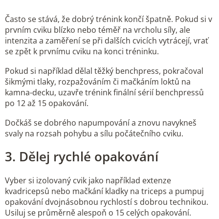
Často se stává, že dobrý trénink končí špatně. Pokud si v
prvním cviku blízko nebo téměř na vrcholu síly, ale
intenzita a zaměření se při dalších cvicích vytrácejí, vrať
se zpět k prvnímu cviku na konci tréninku.
Pokud si například dělal těžký benchpress, pokračoval
šikmými tlaky, rozpažováním či mačkáním loktů na
kamna-decku, uzavře trénink finální sérií benchpressů
po 12 až 15 opakování.
Dočkáš se dobrého napumpování a znovu navykneš
svaly na rozsah pohybu a sílu počátečního cviku.
3. Dělej rychlé opakování
Vyber si izolovaný cvik jako například extenze
kvadricepsů nebo mačkání kladky na triceps a pumpuj
opakování dvojnásobnou rychlostí s dobrou technikou.
Usiluj se průměrně alespoň o 15 celých opakování.