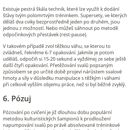
Existuje pestrá škála technik, které lze využít k dodání
šťávy tvým polomrtvým tréninkem. Supersety, ve kterých
děláš dva cviky bezprostředně jeden po druhém, jsou
jednou z možností. Nebo můžeš sáhnout po metodě
odpočinkových přestávek (rest-pause).
V takovém případě zvol těžkou váhu, se kterou to
zvládneš, řekněme 6-7 opakování. Jakmile je potom
uděláš, odpočiň si 15-20 sekund a vyždímej ze sebe ještě
další čtyři opakování. Přetěžování svalů popsaným
způsobem se po určité době projeví nárůstem svalové
hmoty a síly v důsledku manipulace s těžkým i váhami
při celkově vyšším objemu práce, než si byl běžně zvyklý.
6. Pózuj
Pózování po cvičení je již dlouhou dobu populární
metodou kulturistických šampionů k prodloužení
napumpování svalů po právě absolvované tréninkové