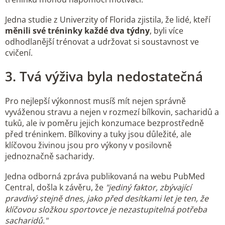
Jedna studie z Univerzity of Florida zjistila, že lidé, kteří
měnili své tréninky každé dva týdny
, byli více
odhodlanější trénovat a udržovat si soustavnost ve
cvičení.
3. Tvá výživa byla nedostatečná
Pro nejlepší výkonnost musíš mít nejen správně
vyváženou stravu a nejen v rozmezí bílkovin, sacharidů a
tuků, ale iv poměru jejich konzumace bezprostředně
před tréninkem. Bílkoviny a tuky jsou důležité, ale
klíčovou živinou jsou pro výkony v posilovně
jednoznačně sacharidy.
Jedna odborná zpráva publikovaná na webu PubMed
Central, došla k závěru, že
"jediný faktor, zbývající
pravdivý stejně dnes, jako před desítkami let je ten, že
klíčovou složkou sportovce je nezastupitelná potřeba
sacharidů."