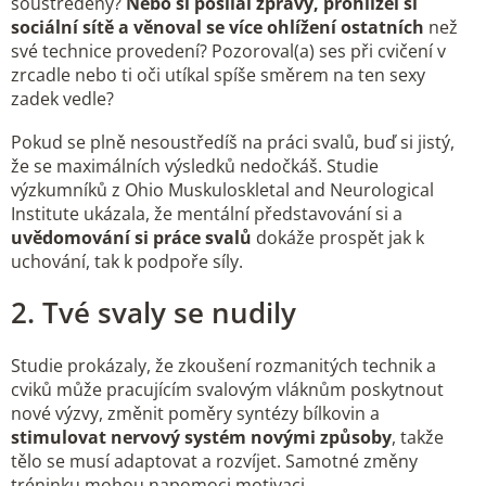
soustředěný?
Nebo si posílal zprávy, prohlížel si
sociální sítě a věnoval se více ohlížení ostatních
než
své technice provedení? Pozoroval(a) ses při cvičení v
zrcadle nebo ti oči utíkal spíše směrem na ten sexy
zadek vedle?
Pokud se plně nesoustředíš na práci svalů, buď si jistý,
že se maximálních výsledků nedočkáš. Studie
výzkumníků z Ohio Muskuloskletal and Neurological
Institute ukázala, že mentální představování si a
uvědomování si práce svalů
dokáže prospět jak k
uchování, tak k podpoře síly.
2. Tvé svaly se nudily
Studie prokázaly, že zkoušení rozmanitých technik a
cviků může pracujícím svalovým vláknům poskytnout
nové výzvy, změnit poměry syntézy bílkovin a
stimulovat nervový systém novými způsoby
, takže
tělo se musí adaptovat a rozvíjet. Samotné změny
tréninku mohou napomoci motivaci.