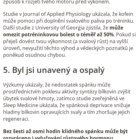
způsob k rozjetí tvého motoru před výkonem.
Studie v Journal of Applied Physiology ukázala, že kofein
může pomoci při doplnění svalového paliva po tréninku.
Další studie z University of Georgia zjistila, že
může
omezit potréninkovou bolest o téměř až 50%
. Pokud si
přeješ dovést tvou výkonnost (a svalový růst) na vyšší
úroveň, nevyužití těchto výhod a vědeckých poznatků je
poněkud osudnou chybou.
5. Byl jsi unavený a ospalý
Výzkumy ukázaly, že nedostatek spánku může
prostřednictvím poklesu aktivity syntézy bílkovin zvýšit
úbytek svalové hmoty, zatímco studie zveřejněná ve
Sleep Medicine ukázala, že spánková deprivace snižuje
hladiny bílkovin opravujících svaly a tím zhoršuje jejich
regeneraci.
Bez šesti až osmi hodin klidného spánku může být
rozvráceno i vylučování růstového hormonu,