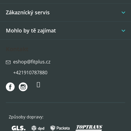
t
í
Zákaznícký servis
Mohlo by tě zajímat
Kontakt
eshop
@
fitplus.cz
+421910787880
Způsoby dopravy: