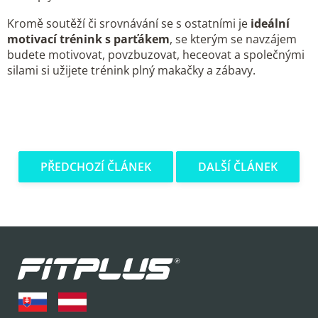
Kromě soutěží či srovnávání se s ostatními je
ideální
motivací trénink s parťákem
, se kterým se navzájem
budete motivovat, povzbuzovat, heceovat a společnými
silami si užijete trénink plný makačky a zábavy.
PŘEDCHOZÍ ČLÁNEK
DALŠÍ ČLÁNEK
Z
á
p
a