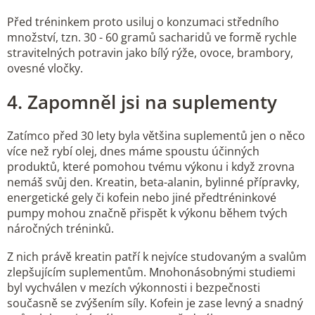
Před tréninkem proto usiluj o konzumaci středního
množství, tzn. 30 - 60 gramů sacharidů ve formě rychle
stravitelných potravin jako bílý rýže, ovoce, brambory,
ovesné vločky.
4. Zapomněl jsi na suplementy
Zatímco před 30 lety byla většina suplementů jen o něco
více než rybí olej, dnes máme spoustu účinných
produktů, které pomohou tvému ​​výkonu i když zrovna
nemáš svůj den. Kreatin, beta-alanin, bylinné přípravky,
energetické gely či kofein nebo jiné předtréninkové
pumpy mohou značně přispět k výkonu během tvých
náročných tréninků.
Z nich právě kreatin patří k nejvíce studovaným a svalům
zlepšujícím suplementům. Mnohonásobnými studiemi
byl vychválen v mezích výkonnosti i bezpečnosti
současně se zvýšením síly. Kofein je zase levný a snadný