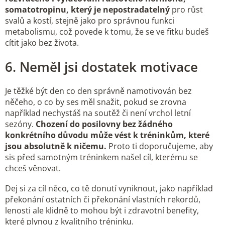
somatotropinu, který je nepostradatelný
pro růst
svalů a kostí, stejně jako pro správnou funkci
metabolismu, což povede k tomu, že se ve fitku budeš
cítit jako bez života.
6. Neměl jsi dostatek motivace
Je těžké být den co den správně namotivován bez
něčeho, o co by ses měl snažit, pokud se zrovna
například nechystáš na soutěž či není vrchol letní
sezóny.
Chození do posilovny bez žádného
konkrétního důvodu může vést k tréninkům, které
jsou absolutně k ničemu.
Proto ti doporučujeme, aby
sis před samotným tréninkem našel cíl, kterému se
chceš věnovat.
Dej si za cíl něco, co tě donutí vyniknout, jako například
překonání ostatních či překonání vlastních rekordů,
lenosti ale klidně to mohou být i zdravotní benefity,
které plynou z kvalitního tréninku.