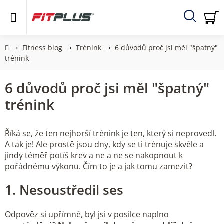
Přejít
na
obsah
Hledat
NÁ
KO
Domů
Fitness blog
Trénink
6 důvodů proč jsi měl "špatný"
trénink
6 důvodů proč jsi měl "špatný"
trénink
Říká se, že ten nejhorší trénink je ten, který si neprovedl.
A tak je! Ale prostě jsou dny, kdy se ti trénuje skvěle a
jindy téměř potíš krev a ne a ne se nakopnout k
pořádnému výkonu. Čím to je a jak tomu zamezit?
1. Nesoustředil ses
Odpověz si upřímně, byl jsi v posilce naplno