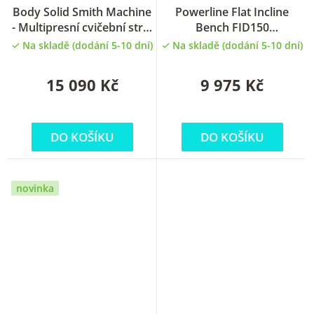
Body Solid Smith Machine
Powerline Flat Incline
- Multipresní cvičební stroj
Bench FID150
PowerLine PSM 144
polohovatelná lavička
Na skladě (dodání 5-10 dní)
Na skladě (dodání 5-10 dní)
15 090 Kč
9 975 Kč
DO KOŠÍKU
DO KOŠÍKU
novinka