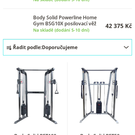
Body Solid Powerline Home
Gym BSG10X posilovací věž
42 375 Kč
Na skladě (dodání 5-10 dní)
Ř
Řadit podle:
Doporučujeme
a
z
e
n
í
p
r
o
d