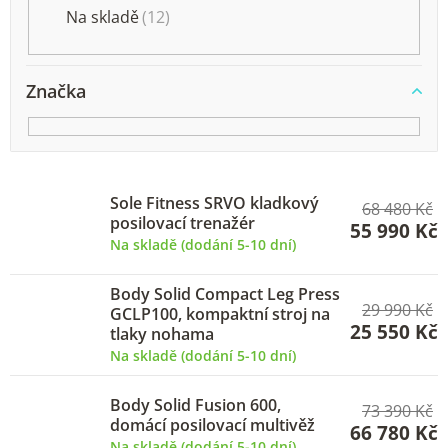
k
Na skladě
12
t
ů
Značka
Sole Fitness SRVO kladkový
68 480 Kč
posilovací trenažér
55 990 Kč
Na skladě (dodání 5-10 dní)
Body Solid Compact Leg Press
29 990 Kč
GCLP100, kompaktní stroj na
25 550 Kč
tlaky nohama
Na skladě (dodání 5-10 dní)
Body Solid Fusion 600,
73 390 Kč
domácí posilovací multivěž
66 780 Kč
Na skladě (dodání 5-10 dní)