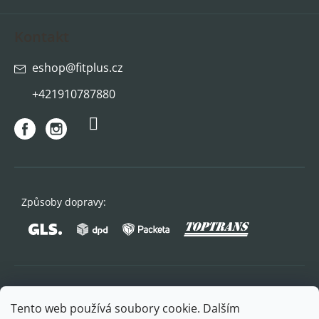
Kontakt
eshop
@
fitplus.cz
+421910787880
Způsoby dopravy:
Oblíbené způsoby platby:
Tento web používá soubory cookie. Dalším