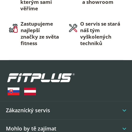
kterým sami
a showroom
věříme
Zastupujeme
O servis se stará
najlepší
náš tým
značky ze světa
vyškolených
fitness
techniků
Z
á
p
a
t
í
Zákaznícký servis
Mohlo by tě zajímat