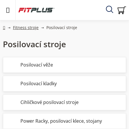
Přejít
na
obsah
Hledat
NÁ
KO
Domů
Fitness stroje
Posilovací stroje
Posilovací stroje
Posilovací věže
Posilovací kladky
Cihličkové posilovací stroje
Power Racky, posilovací klece, stojany