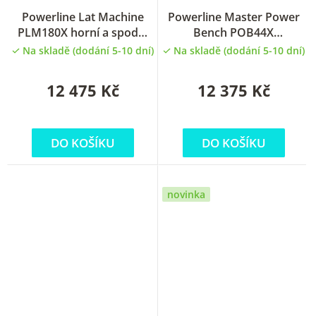
Powerline Lat Machine
Powerline Master Power
PLM180X horní a spodní
Bench POB44X
kladka
polohovatelná lavička pro
Na skladě (dodání 5-10 dní)
Na skladě (dodání 5-10 dní)
tlaky a nohy
12 475 Kč
12 375 Kč
DO KOŠÍKU
DO KOŠÍKU
novinka