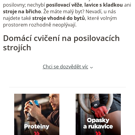
í
posilovny; nechybí
posilovací věže
,
lavice s kladkou
ani
p
stroje na břicho
. Že máte malý byt? Nevadí, u nás
r
najdete také
stroje vhodné do bytů
, které volným
v
prostorem rozhodně neoplývají.
k
Domácí cvičení na posilovacích
y
strojích
v
ý
p
Chci se dozvědět víc
i
s
u