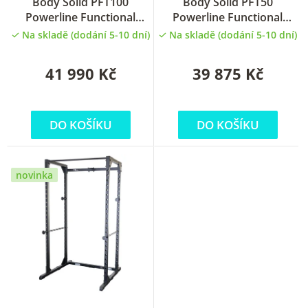
u
Body Solid PFT100
Body Solid PFT50
Powerline Functional
Powerline Functional
k
Trainer protisměrné
Trainer protisměrné
Na skladě (dodání 5-10 dní)
Na skladě (dodání 5-10 dní)
t
kladky
kladky
ů
41 990 Kč
39 875 Kč
DO KOŠÍKU
DO KOŠÍKU
novinka