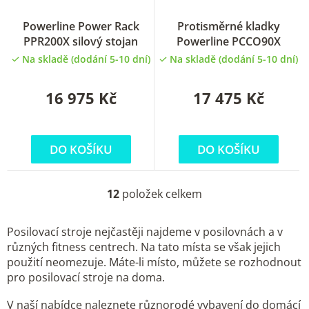
Powerline Power Rack
Protisměrné kladky
PPR200X silový stojan
Powerline PCCO90X
Na skladě (dodání 5-10 dní)
Na skladě (dodání 5-10 dní)
16 975 Kč
17 475 Kč
DO KOŠÍKU
DO KOŠÍKU
12
položek celkem
O
v
Posilovací stroje nejčastěji najdeme v posilovnách a v
l
různých fitness centrech. Na tato místa se však jejich
á
použití neomezuje. Máte-li místo, můžete se rozhodnout
d
pro posilovací stroje na doma.
a
c
V naší nabídce naleznete různorodé vybavení do domácí