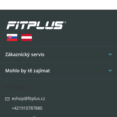
Z
á
p
a
t
í
Zákaznícký servis
Mohlo by tě zajímat
Kontakt
eshop
@
fitplus.cz
+421910787880