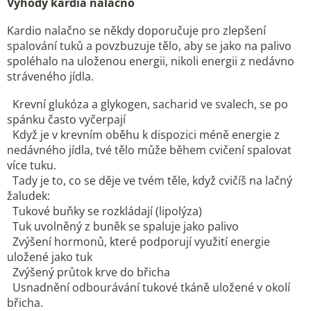
Výhody kardia nalačno
Kardio nalačno se někdy doporučuje pro zlepšení
spalování tuků a povzbuzuje tělo, aby se jako na palivo
spoléhalo na uloženou energii, nikoli energii z nedávno
stráveného jídla.
Krevní glukóza a glykogen, sacharid ve svalech, se po
spánku často vyčerpají
Když je v krevním oběhu k dispozici méně energie z
nedávného jídla, tvé tělo může během cvičení spalovat
více tuku.
Tady je to, co se děje ve tvém těle, když cvičíš na lačný
žaludek:
Tukové buňky se rozkládají (lipolýza)
Tuk uvolněný z buněk se spaluje jako palivo
Zvýšení hormonů, které podporují využití energie
uložené jako tuk
Zvýšený průtok krve do břicha
Usnadnění odbourávání tukové tkáně uložené v okolí
břicha.