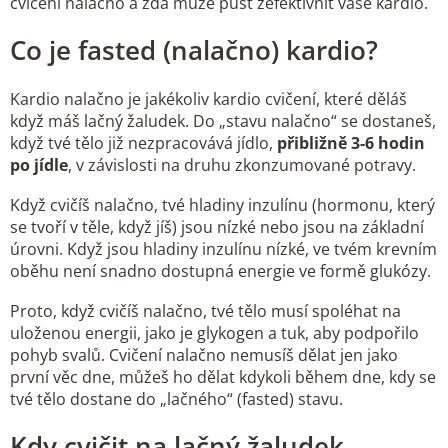
cvičení nalačno a zda může půst zefektivnit vaše kardio.
Co je fasted (nalačno) kardio?
Kardio nalačno je jakékoliv kardio cvičení, které děláš
když máš lačný žaludek. Do „stavu nalačno“ se dostaneš,
když tvé tělo již nezpracovává jídlo,
přibližně 3-6 hodin
po jídle
, v závislosti na druhu zkonzumované potravy.
Když cvičíš nalačno, tvé hladiny inzulínu (hormonu, který
se tvoří v těle, když jíš) jsou nízké nebo jsou na základní
úrovni. Když jsou hladiny inzulínu nízké, ve tvém krevním
oběhu není snadno dostupná energie ve formě glukózy.
Proto, když cvičíš nalačno, tvé tělo musí spoléhat na
uloženou energii, jako je glykogen a tuk, aby podpořilo
pohyb svalů. Cvičení nalačno nemusíš dělat jen jako
první věc dne, můžeš ho dělat kdykoli během dne, kdy se
tvé tělo dostane do „lačného“ (fasted) stavu.
Kdy cvičit na lačný žaludek