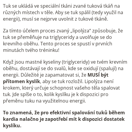
Tuk se ukládá ve speciální tkáni zvané tuková tkáň na
různých místech v těle. Aby se tuk spálil (tedy využil na
energii), musí se nejprve uvolnit z tukové tkáně.
Za tímto účelem proces zvaný „lipolýza“ způsobuje, že
tuk se přeměňuje na triglyceridy a uvolňuje se do
krevního oběhu. Tento proces se spustí v prvních
minutách tvého tréninku!
Když jsou mastné kyseliny (triglyceridy) ve tvém krevním
oběhu, dostávají se do svalů, kde se oxidují (spalují) na
energii. Důležité je zapamatovat si, že
MUSÍ být
přítomen kyslík
, aby se tuk rozložil. Lipolýza není
krokem, který určuje schopnost vašeho těla spalovat
tuk. Jde spíše o to, kolik kyslíku je k dispozici pro
přeměnu tuku na využitelnou energii.
To znamená, že pro efektivní spalování tuků během
kardia nalačno je zapotřebí mít k dispozici dostatek
kyslíku.