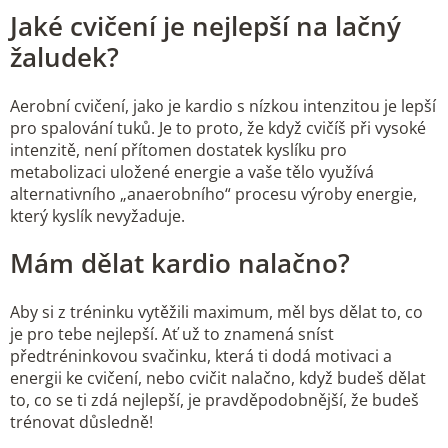
Jaké cvičení je nejlepší na lačný
žaludek?
Aerobní cvičení, jako je kardio s nízkou intenzitou je lepší
pro spalování tuků. Je to proto, že když cvičíš při vysoké
intenzitě, není přítomen dostatek kyslíku pro
metabolizaci uložené energie a vaše tělo využívá
alternativního „anaerobního“ procesu výroby energie,
který kyslík nevyžaduje.
Mám dělat kardio nalačno?
Aby si z tréninku vytěžili maximum, měl bys dělat to, co
je pro tebe nejlepší. Ať už to znamená sníst
předtréninkovou svačinku, která ti dodá motivaci a
energii ke cvičení, nebo cvičit nalačno, když budeš dělat
to, co se ti zdá nejlepší, je pravděpodobnější, že budeš
trénovat důsledně!