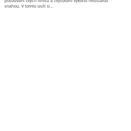
posouvání svých limitů a zvyšování výkonu neustálou
snahou. V tomto úsilí si...