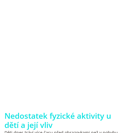
Nedostatek fyzické aktivity u
dětí a její vliv
Děti dnes tráví více času před obrazovkami než v pohybu –