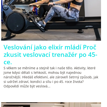
s
č
l
á
n
k
Veslování jako elixír mládí Proč
ů
zkusit veslovací trenažér po 45-
ce.
S věkem se měníme a stejně tak i naše tělo. Aktivity, které
jsme kdysi dělali s lehkostí, mohou být najednou
náročnější. Hledáš efektivní, ale zároveň šetrný způsob, jak
si udržet zdraví, kondici a sílu i po 45. roce života?
Odpovědí může být veslová...