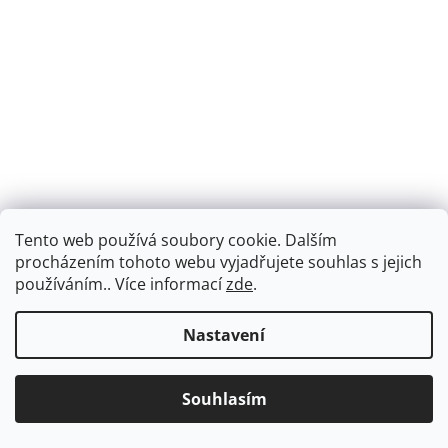
Tento web používá soubory cookie. Dalším
procházením tohoto webu vyjadřujete souhlas s jejich
používáním.. Více informací
zde
.
Nastavení
Ideál krásy podle sociálních sítí
Vznik sociálních sítí před mnoha lety byl spojen s ovacemi
Souhlasím
a nadšením jakým pomocníkem budou nejen pro
komunikaci na dálku, ale také pro udržování vztahů,
inspiraci a podobně. Postupem času a hlavně s příchodem