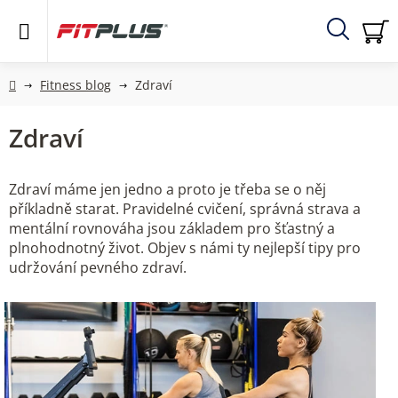
Přejít
na
obsah
Hledat
NÁ
KO
Domů
Fitness blog
Zdraví
Zdraví
Zdraví máme jen jedno a proto je třeba se o něj
příkladně starat. Pravidelné cvičení, správná strava a
mentální rovnováha jsou základem pro šťastný a
plnohodnotný život. Objev s námi ty nejlepší tipy pro
udržování pevného zdraví.
V
ý
p
i