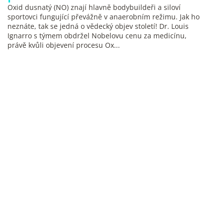
Oxid dusnatý (NO) znají hlavně bodybuildeři a siloví
sportovci fungující převážně v anaerobním režimu. Jak ho
neznáte, tak se jedná o vědecký objev století! Dr. Louis
Ignarro s týmem obdržel Nobelovu cenu za medicínu,
právě kvůli objevení procesu Ox...